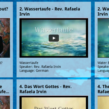
ut? 
2. Wassertaufe - Rev. Rafaela 
2. Wa
Irvin
Irvin
t?
Wassertaufe
Water 
Speaker: Rev. Rafaela Irvin
Speaker
Language: German
Languag
 
4. Das Wort Gottes - Rev. 
4. Th
fe...
Rafaela Irvin
Rafae