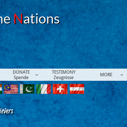
he
N
ations
DONATE
TESTIMONY
MORE


Spende
Zeugnisse
evers