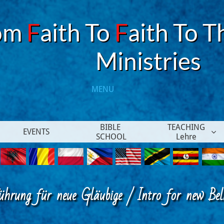
om
F
aith To
F
aith To T
​Ministries
MENU​
BIBLE 
TEACHING
EVENTS

SCHOOL
Lehre
ührung für neue Gläubige / Intro for new Beli