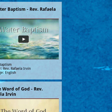
ter Baptism - Rev. Rafaela 
Baptism
: Rev. Rafaela Irvin
e: English
e Word of God - Rev. 
la Irvin