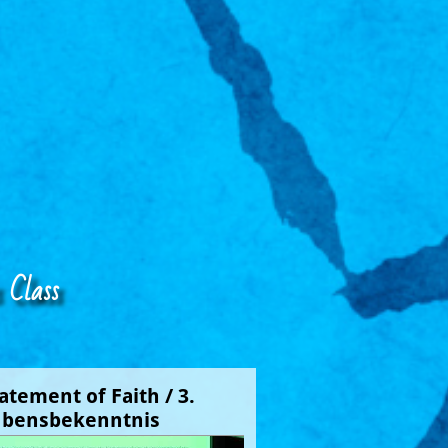
 Class
tatement of Faith / 3. 
ubensbekenntnis