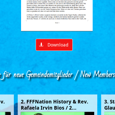
Download

e für neue Gemeindemitglieder / New Members
v. 
2. FFFNation History & Rev. 
3. S
Rafaela Irvin Bios / 2...
Gla