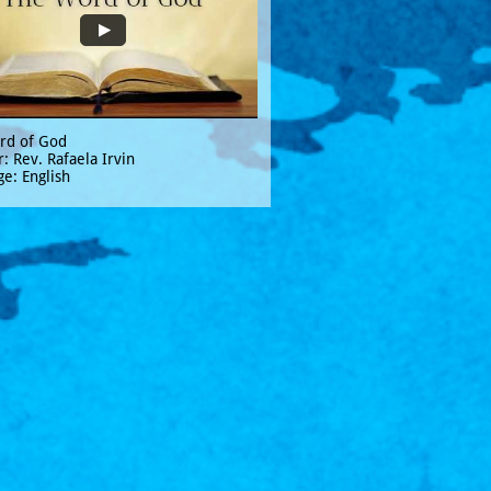
rd of God
: Rev. Rafaela Irvin
e: English