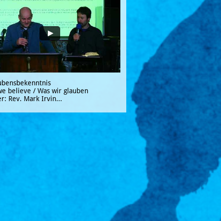
ubensbekenntnis
e believe / Was wir glauben
r: Rev. Mark Irvin...