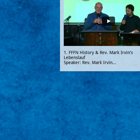
1. FFFN History & Rev. Mark Irvin's 
Lebenslauf
Speaker: Rev. Mark Irvin...