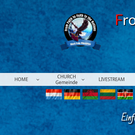
F
r
CHURCH
HOME
LIVESTREAM


Gemeinde
Einf