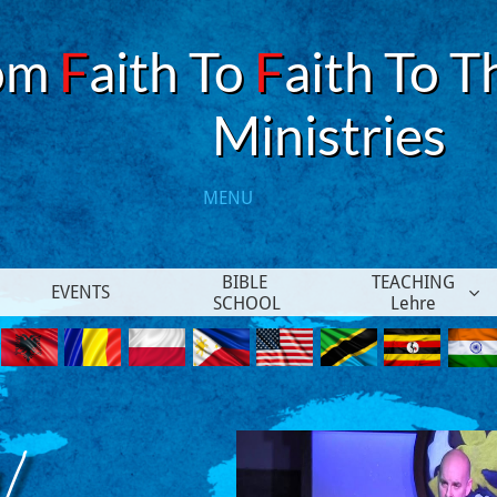
om
F
aith To
F
aith To T
​Ministries
MENU​
BIBLE 
TEACHING
EVENTS

SCHOOL
Lehre
 /