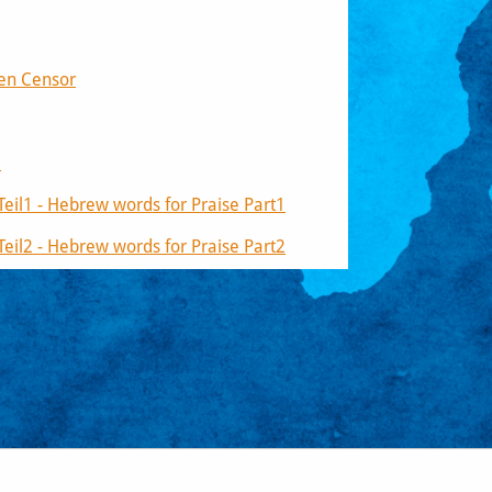
den Censor
e
Teil1 - Hebrew words for Praise Part1
Teil2 - Hebrew words for Praise Part2