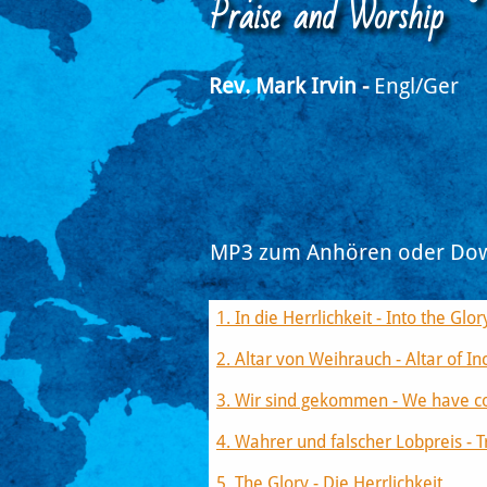
​Praise and Worship
Rev. Mark Irvin -
Engl/Ger ​
MP3 zum Anhören oder Download​​​​​​
1. In die Herrlichkeit - Into the Glory
2. Altar von Weihrauch - Altar of I
3. Wir sind gekommen - We have 
4. Wahrer und falscher Lobpreis - 
5. The Glory - Die Herrlichkeit