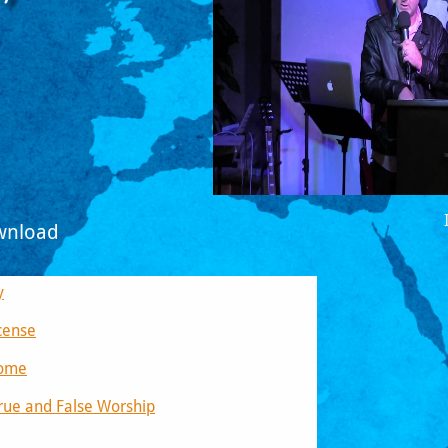
​​​​​​​​​
​
ncense
come
True and False Worship