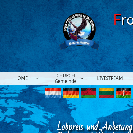
F
r
CHURCH
HOME
LIVESTREAM


Gemeinde
Lobpreis und Anbetung