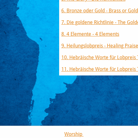
​6. Bronze oder Gold - Brass or Gold
7. Die goldene Richtlinie - The Gol
8. 4 Elemente - 4 Elements
9. Heilungslobpreis - Healing Prais
10. Hebräische Worte für Lobpreis 
11. Hebräische Worte für Lobpreis 
Worship