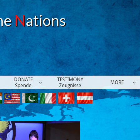
he
N
ations
DONATE
TESTIMONY
MORE


Spende
Zeugnisse