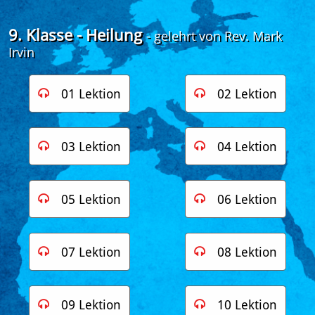
9. Klasse - Heilung
- gelehrt von Rev. Mark
Irvin
01 Lektion
02 Lektion


03 Lektion
04 Lektion


05 Lektion
06 Lektion


07 Lektion
08 Lektion


09 Lektion
10 Lektion

