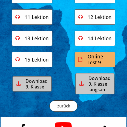
11 Lektion
12 Lektion


13 Lektion
14 Lektion


Online
15 Lektion


Test 9
Download
Download
9. Klasse


9. Klasse
langsam
zurück