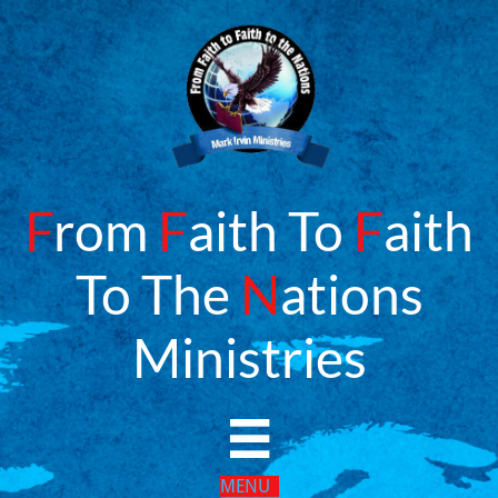
F
rom
F
aith To
F
aith
To The
N
ations
​Ministries

MENU​